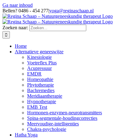
Ga naar inhoud
Bellen? 0486 - 454 277
|
yoga@reginaschaap.nl
Zoeken naar:
Home
Alternatieve geneeswijze
Kinesiologie
Voetreflex Plus
Acupressuur
EMDR
Homeopathie
Phytotherapie
Bachremedies
Meridiaantherapie
Hypnotherapie
EMB Test
Hormonen-enzymen-neurotransmitters
Spina-segmentale-houdingcorrecties
Meervoudige-intelligenties
Chakra-psychologie
Hatha Yoga